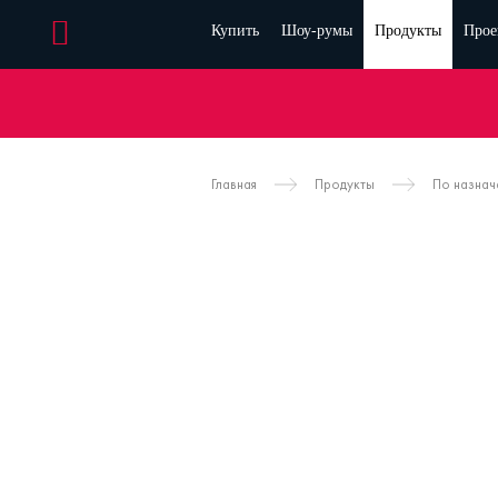
Купить
Шоу-румы
Продукты
Прое
Главная
Продукты
По назна