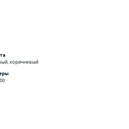
ета
вый
,
коричневый
еры
00