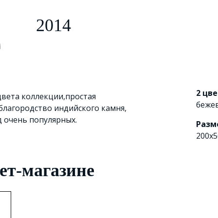
e
2014
2 цв
вета коллекции,простая
беже
благородство индийского камня,
д очень популярных.
Разм
200x5
ет-магазине