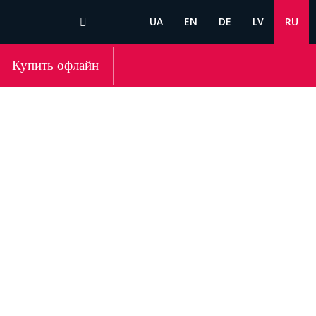
UA
EN
DE
LV
RU
Купить офлайн