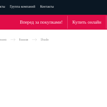
кты
Группа компаний
Контакты
Вперед за покупками!
Купить онлайн
чению
Ванная
Shade