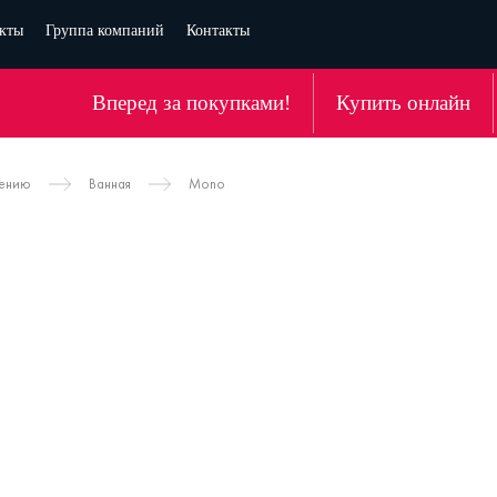
кты
Группа компаний
Контакты
Вперед за покупками!
Купить онлайн
чению
Ванная
Mono