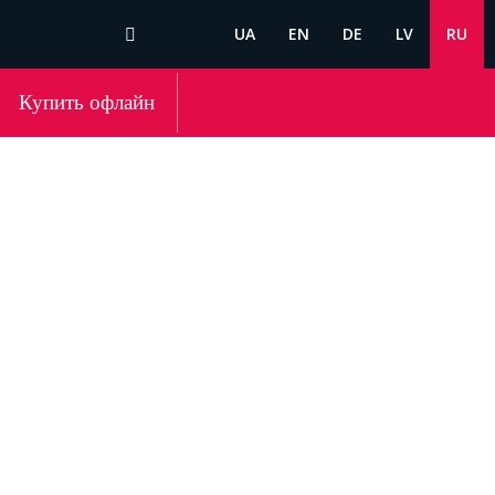
UA
EN
DE
LV
RU
Купить офлайн