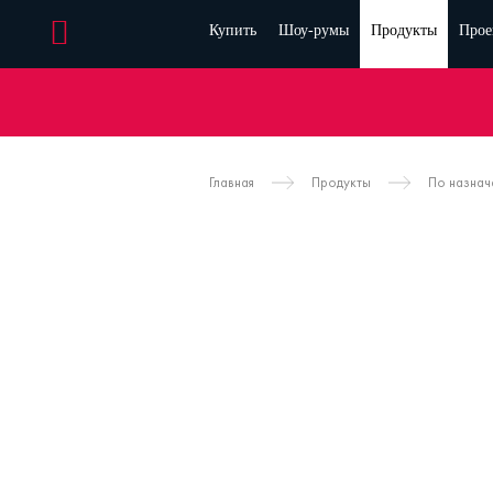
Купить
Шоу-румы
Продукты
Прое
Главная
Продукты
По назна