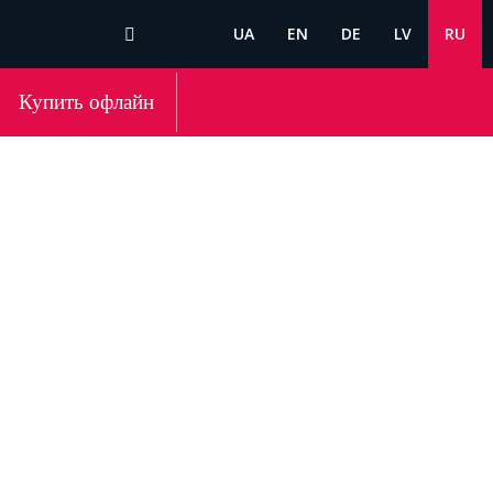
UA
EN
DE
LV
RU
Купить офлайн