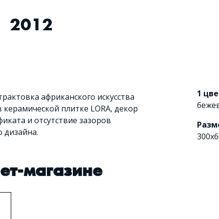
2012
1 цве
трактовка африканского искусства
беже
 керамической плитке LORA, декор
фиката и отсутствие зазоров
Разм
о дизайна.
300x6
нет-магазине