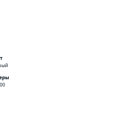
т
вый
еры
00