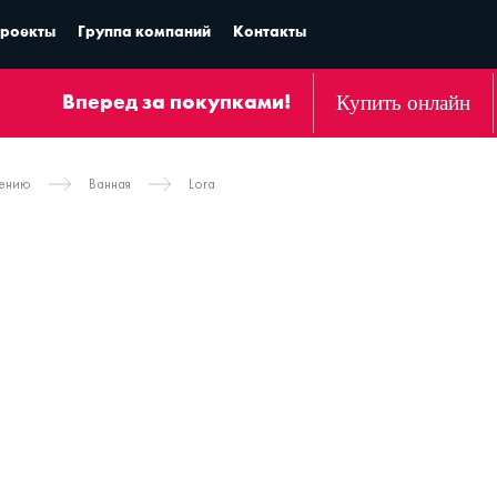
роекты
Группа компаний
Контакты
Купить онлайн
Вперед за покупками!
чению
Ванная
Lora