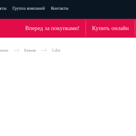
кты
Группа компаний
Контакты
Вперед за покупками!
Купить онлайн
чению
Ванная
Cuba