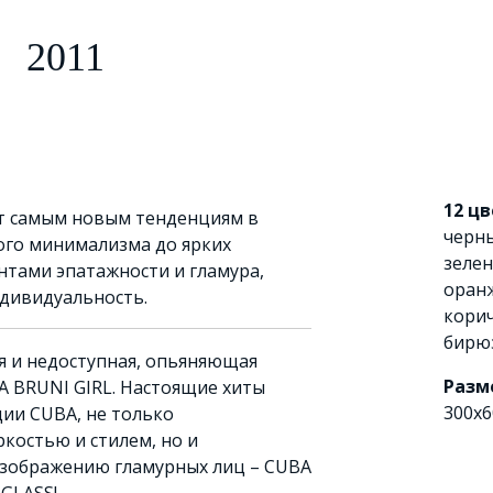
2011
12 ц
т самым новым тенденциям в
черн
ого минимализма до ярких
зеле
нтами эпатажности и гламура,
оран
дивидуальность.
кори
бирю
я и недоступная, опьяняющая
Разм
A ВRUNI GIRL. Настоящие хиты
300x6
ии CUBA, не только
костью и стилем, но и
зображению гламурных лиц – CUBA