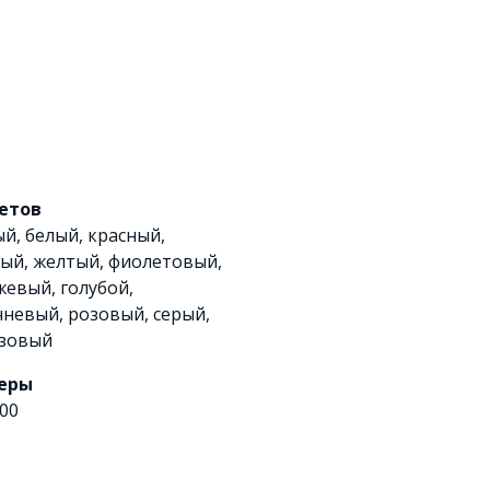
ветов
ый
,
белый
,
красный
,
ный
,
желтый
,
фиолетовый
,
жевый
,
голубой
,
чневый
,
розовый
,
серый
,
зовый
еры
00