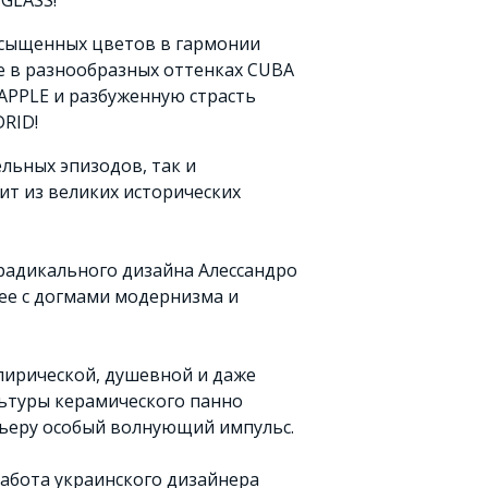
GLASS!
асыщенных цветов в гармонии
це в разнообразных оттенках CUBA
APPLE и разбуженную страсть
RID!
ельных эпизодов, так и
ит из великих исторических
 радикального дизайна Алессандро
е с догмами модернизма и
ирической, душевной и даже
ьтуры керамического панно
ьеру особый волнующий импульс.
абота украинского дизайнера