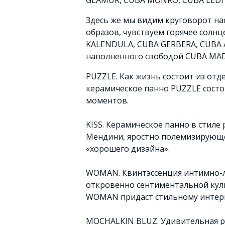
GLAMUR, CUBA MONRO, CUBA LEDI 
Здесь же мы видим круговорот н
образов, чувствуем горячее солн
KALENDULA, CUBA GERBERA, CUBA 
наполненного свободой CUBA MAD
PUZZLE. Как жизнь состоит из отд
керамическое панно PUZZLE состо
моментов.
KISS. Керамическое панно в стиле
Мендини, яростно полемизирующе
«хорошего дизайна».
WOMAN. Квинтэссенция интимно-л
откровенно сентиментальной кул
WOMAN придаст стильному интер
MOCHALKIN BLUZ. Удивительная р