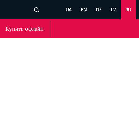
UA
EN
DE
LV
RU
Купить офлайн