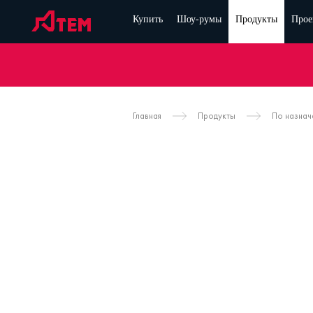
Купить
Шоу-румы
Продукты
Прое
Главная
Продукты
По назна