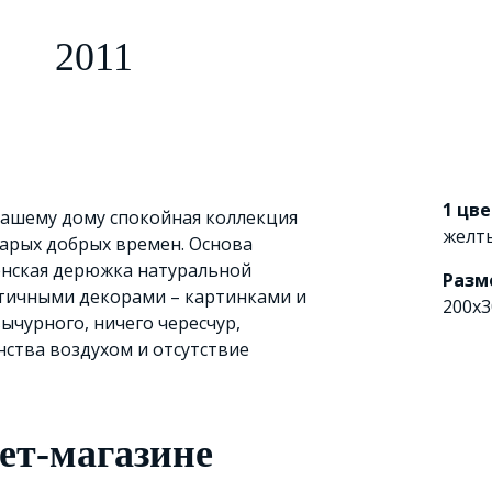
a
2011
1 цве
ашему дому спокойная коллекция
желт
тарых добрых времен. Основа
енская дерюжка натуральной
Разм
атичными декорами – картинками и
200х3
ычурного, ничего чересчур,
нства воздухом и отсутствие
ет-магазине