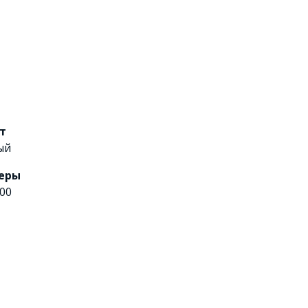
т
ый
еры
00