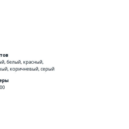
етов
ый
,
белый
,
красный
,
вый
,
коричневый
,
серый
еры
00