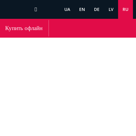
UA
EN
DE
LV
RU
Купить офлайн