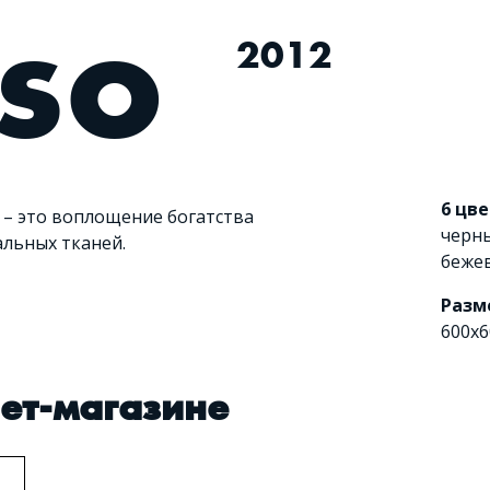
sso
2012
6 цв
 – это воплощение богатства
черн
льных тканей.
беже
Разм
600x6
нет-магазине