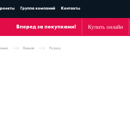
роекты
Группа компаний
Контакты
Купить онлайн
Вперед за покупками!
чению
Ванная
Picasso