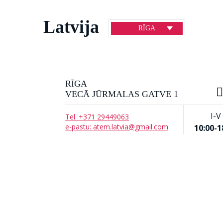
Latvija
RĪGA
RĪGA
VECĀ JŪRMALAS GATVE 1
I-V
Tel. +371 29449063
e-pastu: atem.latvia@gmail.com
10:00-1