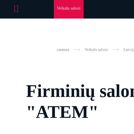
Veikalu saloni
главная
Veikalu saloni
Latvij
Firminių salo
"ATEM"