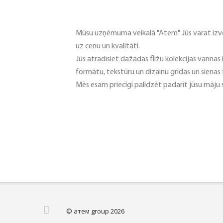
Mūsu uzņēmuma veikalā "Atem" Jūs varat izvēlē
uz cenu un kvalitāti.
Jūs atradīsiet dažādas flīžu kolekcijas vannas 
formātu, tekstūru un dizainu grīdas un sienas f
Mēs esam priecīgi palīdzēt padarīt jūsu māju 
© атем group 2026