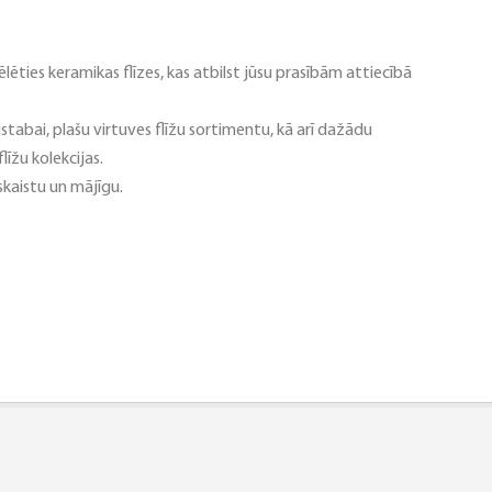
ties keramikas flīzes, kas atbilst jūsu prasībām attiecībā
istabai, plašu virtuves flīžu sortimentu, kā arī dažādu
līžu kolekcijas.
skaistu un mājīgu.