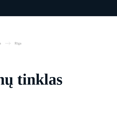
a
Rīga
nų tinklas