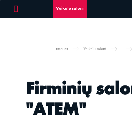
Veikalu saloni
главная
Veikalu saloni
Firminių salo
"ATEM"