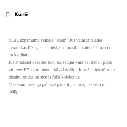
Kartē
Mūsu uzņēmuma veikalā "Atem" Jūs varat izvēlēties
keramikas flīzes, kas atbilst jūsu prasībām attiecībā uz cenu
un kvalitāti.
Jūs atradīsiet dažādas flīžu kolekcijas vannas istabai, plašu
virtuves flīžu sortimentu, kā arī dažādu formātu, tekstūru un
dizainu grīdas un sienas flīžu kolekcijas.
Mēs esam priecīgi palīdzēt padarīt jūsu māju skaistu un
mājīgu.